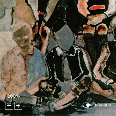
100%
Info aus
Zoom
Zoom
out
in