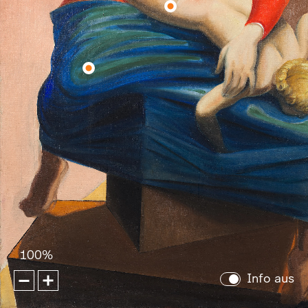
Zorn
der
Kirche
Berühmtes
Vorbild
100%
Info aus
Zoom
Zoom
out
in